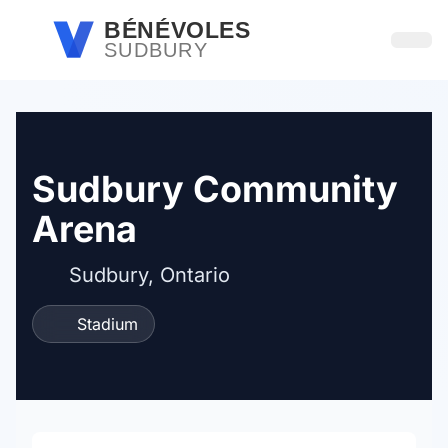
Passer au contenu principal
BÉNÉVOLES
SUDBURY
Ouvri
Sudbury Community
Arena
Sudbury, Ontario
Stadium